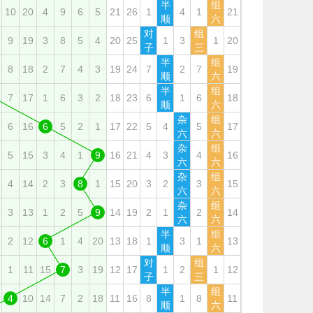
半
组
10
20
4
9
6
5
21
26
1
4
1
21
顺
六
对
组
9
19
3
8
5
4
20
25
1
3
1
20
子
三
半
组
8
18
2
7
4
3
19
24
7
2
7
19
顺
六
半
组
7
17
1
6
3
2
18
23
6
1
6
18
顺
六
杂
组
6
16
6
5
2
1
17
22
5
4
5
17
六
六
杂
组
5
15
3
4
1
9
16
21
4
3
4
16
六
六
杂
组
4
14
2
3
8
1
15
20
3
2
3
15
六
六
杂
组
3
13
1
2
5
9
14
19
2
1
2
14
六
六
半
组
2
12
6
1
4
20
13
18
1
3
1
13
顺
六
对
组
1
11
15
7
3
19
12
17
1
2
1
12
子
三
半
组
4
10
14
7
2
18
11
16
8
1
8
11
顺
六