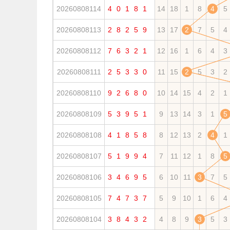
20260808114
4
0
1
8
1
14
18
1
8
4
5
20260808113
2
8
2
5
9
13
17
2
7
5
4
20260808112
7
6
3
2
1
12
16
1
6
4
3
20260808111
2
5
3
3
0
11
15
2
5
3
2
20260808110
9
2
6
8
0
10
14
15
4
2
1
20260808109
5
3
9
5
1
9
13
14
3
1
5
20260808108
4
1
8
5
8
8
12
13
2
4
1
20260808107
5
1
9
9
4
7
11
12
1
8
5
20260808106
3
4
6
9
5
6
10
11
3
7
5
20260808105
7
4
7
3
7
5
9
10
1
6
4
20260808104
3
8
4
3
2
4
8
9
3
5
3