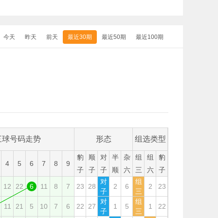
今天
昨天
前天
最近30期
最近50期
最近100期
三
球号码走势
形态
组选类型
豹
顺
对
半
杂
组
组
豹
4
5
6
7
8
9
子
子
子
顺
六
三
六
子
对
组
12
22
6
11
8
7
23
28
2
6
2
23
子
三
对
组
11
21
5
10
7
6
22
27
1
5
1
22
子
三