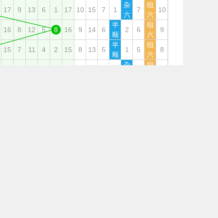
杂
组
17
9
13
6
1
17
10
15
7
1
7
10
六
六
半
组
16
8
12
5
8
16
9
14
6
2
6
9
顺
六
半
组
15
7
11
4
2
15
8
13
5
1
5
8
顺
六
杂
组
14
6
10
3
1
14
7
12
4
9
4
7
六
六
杂
组
13
5
9
2
8
13
6
11
3
8
3
6
六
六
杂
组
12
4
8
1
2
12
5
10
2
7
2
5
六
六
杂
组
11
3
7
7
1
11
4
9
1
6
1
4
六
六
对
组
10
2
6
10
8
10
3
8
5
1
1
3
子
三
杂
组
9
1
5
9
9
9
2
7
1
4
1
2
六
六
对
组
8
5
4
8
8
8
1
6
3
2
2
1
子
三
豹
豹
7
1
3
7
7
7
5
4
2
1
4
1
子
子