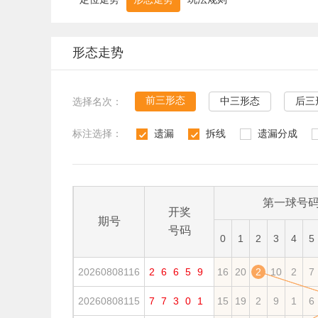
形态走势
前三形态
中三形态
后三
选择名次：
标注选择：
遗漏
拆线
遗漏分成
1
2
3
4
第
一
球号
开奖
期号
号码
0
1
2
3
4
5
20260808116
2
6
6
5
9
16
20
2
10
2
7
20260808115
7
7
3
0
1
15
19
2
9
1
6