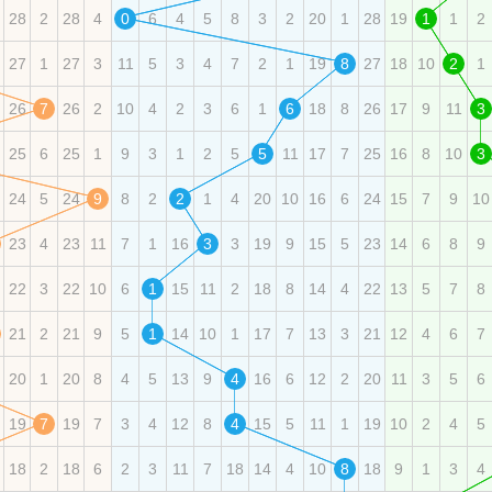
28
2
28
4
0
6
4
5
8
3
2
20
1
28
19
1
1
2
27
1
27
3
11
5
3
4
7
2
1
19
8
27
18
10
2
1
26
7
26
2
10
4
2
3
6
1
6
18
8
26
17
9
11
3
25
6
25
1
9
3
1
2
5
5
11
17
7
25
16
8
10
3
24
5
24
9
8
2
2
1
4
20
10
16
6
24
15
7
9
10
23
4
23
11
7
1
16
3
3
19
9
15
5
23
14
6
8
9
22
3
22
10
6
1
15
11
2
18
8
14
4
22
13
5
7
8
21
2
21
9
5
1
14
10
1
17
7
13
3
21
12
4
6
7
20
1
20
8
4
5
13
9
4
16
6
12
2
20
11
3
5
6
19
7
19
7
3
4
12
8
4
15
5
11
1
19
10
2
4
5
18
2
18
6
2
3
11
7
18
14
4
10
8
18
9
1
3
4