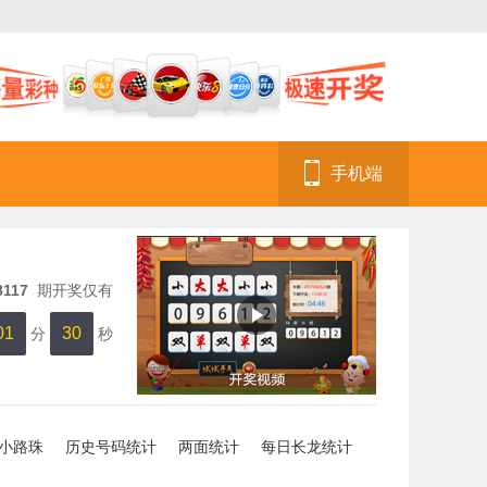
手机端
8117
期开奖仅有
01
30
分
秒
小路珠
历史号码统计
两面统计
每日长龙统计