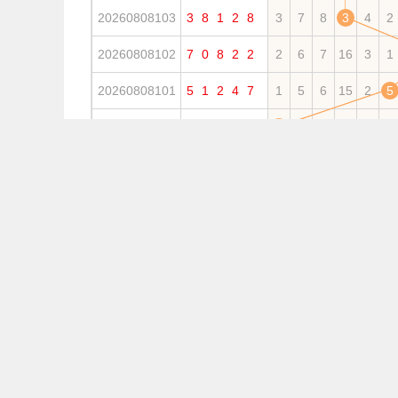
20260808103
3
8
1
2
8
3
7
8
3
4
2
20260808102
7
0
8
2
2
2
6
7
16
3
1
20260808101
5
1
2
4
7
1
5
6
15
2
5
20260808100
0
6
3
4
1
0
4
5
14
1
14
20260808099
4
6
8
3
6
7
3
4
13
4
13
20260808098
9
6
3
2
0
6
2
3
12
10
12
20260808097
9
3
7
7
1
5
1
2
11
9
11
20260808096
1
1
8
1
1
4
1
1
10
8
10
20260808095
2
6
0
2
8
3
8
2
9
7
9
20260808094
7
7
5
7
3
2
7
1
8
6
8
20260808093
2
2
2
9
5
1
6
2
7
5
7