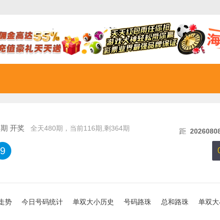
期 开奖
全天
480
期，当前
116
期,剩
364
期
距
2026080
9
走势
今日号码统计
单双大小历史
号码路珠
总和路珠
单双大