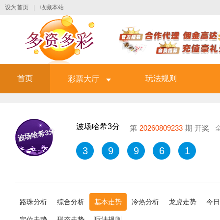
|
设为首页
收藏本站
首页
玩法规则
彩票大厅
波场哈希3分
第
20260809233
期 开奖
波场哈希3分
3
9
9
6
1
路珠分析
综合分析
基本走势
冷热分析
龙虎走势
今日
定位走势
形态走势
玩法规则