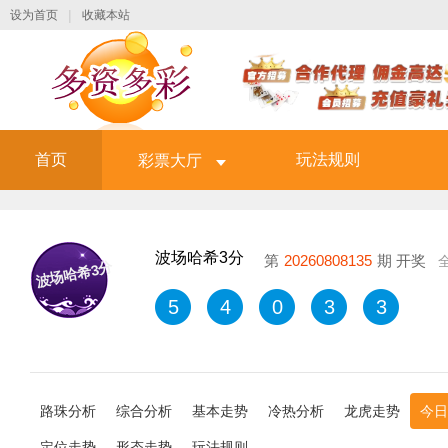
|
设为首页
收藏本站
首页
玩法规则
彩票大厅
波场哈希3分
第
20260808135
期 开奖
波场哈希3分
5
4
0
3
3
路珠分析
综合分析
基本走势
冷热分析
龙虎走势
今日
定位走势
形态走势
玩法规则