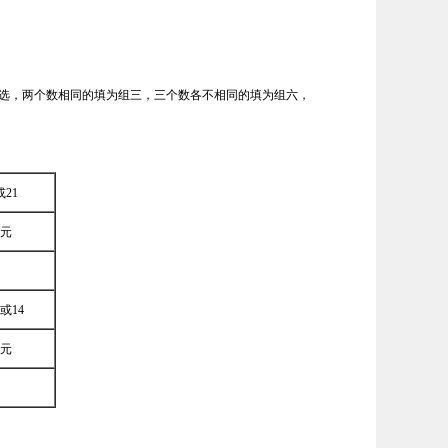
选，两个数相同的填为组三，三个数各不相同的填为组六，
或21
4元
3或14
0元