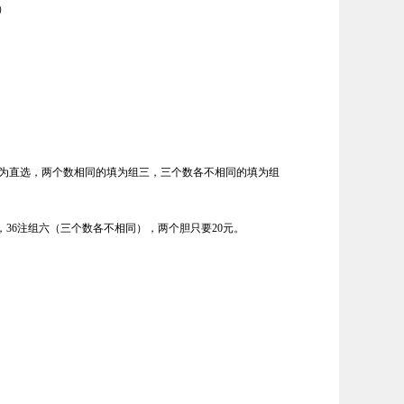
）
为直选，两个数相同的填为组三，三个数各不相同的填为组
，36注组六（三个数各不相同），两个胆只要20元。