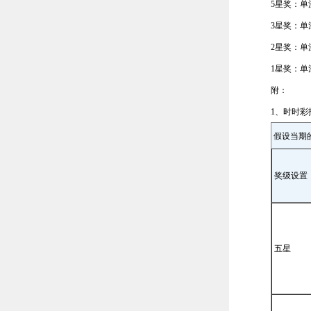
5星奖：单
3星奖：单
2星奖：单
1星奖：
附：
1、时时彩
假设当期的
奖级设置
五星