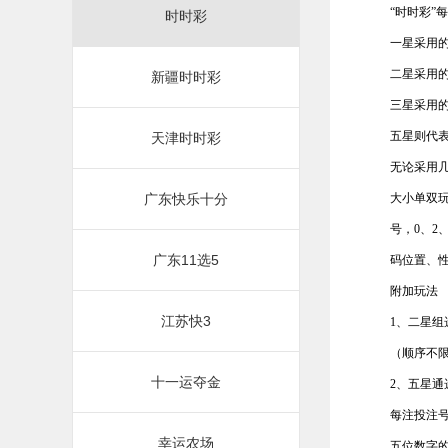
“时时彩”
时时彩
一星采用
二星采用
新疆时时彩
三星采用
五星则代
天津时时彩
无论采用
广东快乐十分
大小单双
号，0、2
广东11选5
码位置、
附加玩法
江苏快3
1、二星组
（顺序不限
十一运夺金
2、五星通
每注投注号
幸运农场
五位数字的