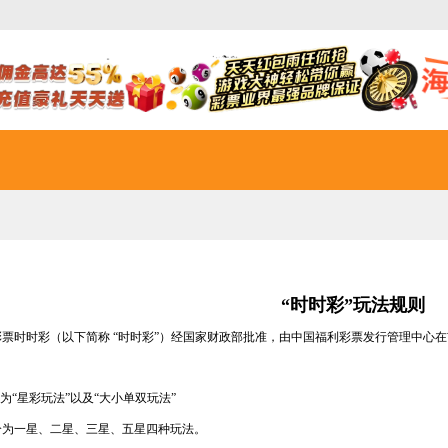
“时时彩”玩法规则
彩票时时彩（以下简称
“时时彩”）经国家财政部批准，由中国福利彩票发行管理中心
分为“星彩玩法”以及“大小单双玩法”
分为一星、二星、三星、五星四种玩法。