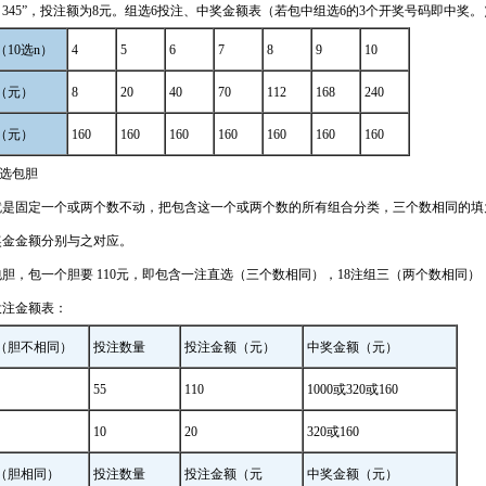
45、345”，投注额为8元。组选6投注、中奖金额表（若包中组选6的3个开奖号码即中奖。
10选n）
4
5
6
7
8
9
10
（元）
8
20
40
70
112
168
240
（元）
160
160
160
160
160
160
160
选包胆
就是固定一个或两个数不动，把包含这一个或两个数的所有组合分类，三个数相同的填
奖金金额分别与之对应。
包胆，包一个胆要
110元，即包含一注直选（三个数相同），18注组三（两个数相同）
投注金额表：
（胆不相同）
投注数量
投注金额（元）
中奖金额（元）
55
110
1000或320或160
10
20
320或160
（胆相同）
投注数量
投注金额（元
中奖金额（元）