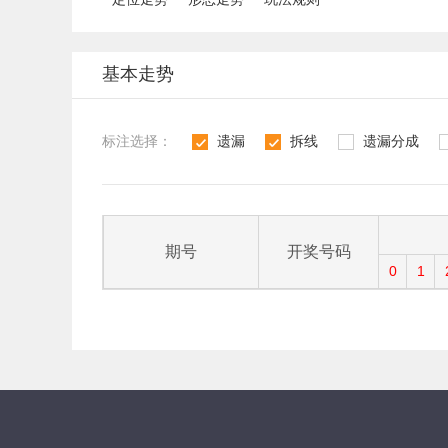
基本走势
标注选择：
遗漏
拆线
遗漏分成
1
2
3
4
期号
开奖号码
0
20260808039
8
5
8
9
5
8
1
20260808038
9
5
7
3
1
7
1
20260808037
9
7
5
6
9
6
1
20260808036
2
1
2
1
2
5
20260808035
3
2
6
8
8
4