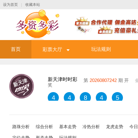
|
设为首页
收藏本站
首页
玩法规则
彩票大厅
新天津时时彩
第
20260807242
期 开
新天津
奖
4
4
8
4
5
路珠分析
综合分析
基本走势
冷热分析
龙虎走势
今日
定位走势
形态走势
玩法规则