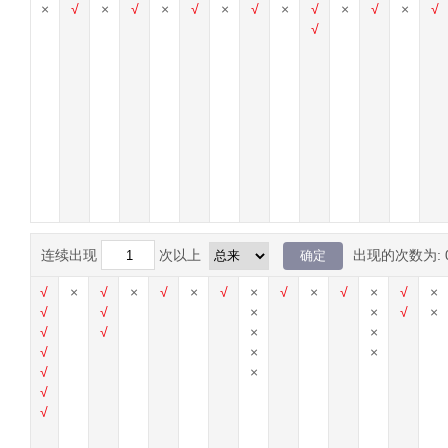
√
×
√
×
√
×
√
×
√
×
√
×
√
×
√
√
连续出现
次以上
出现的次数为:
×
√
×
√
×
√
×
√
×
√
×
√
×
√
×
√
√
×
×
√
×
√
√
×
×
√
×
×
√
×
√
√