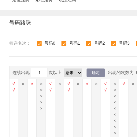
号码路珠
筛选名次：
号码0
号码1
号码2
号码3
0
1
2
3
连续出现
次以上
出现的次数为:
×
√
×
√
×
√
×
√
×
√
×
√
×
√
×
×
√
×
√
√
√
×
×
×
×
×
×
×
×
×
×
×