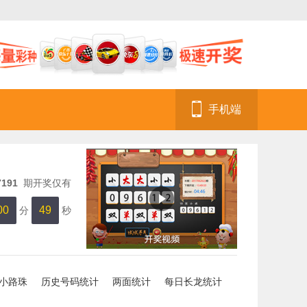
手机端
7191
期开奖仅有
00
49
分
秒
小路珠
历史号码统计
两面统计
每日长龙统计