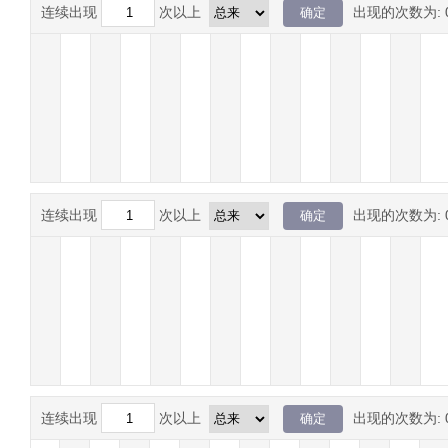
连续出现
次以上
出现的次数为:
连续出现
次以上
出现的次数为:
连续出现
次以上
出现的次数为: