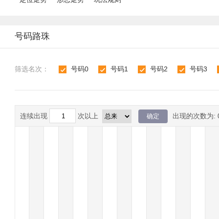
号码路珠
筛选名次：
号码0
号码1
号码2
号码3
0
1
2
3
连续出现
次以上
出现的次数为: