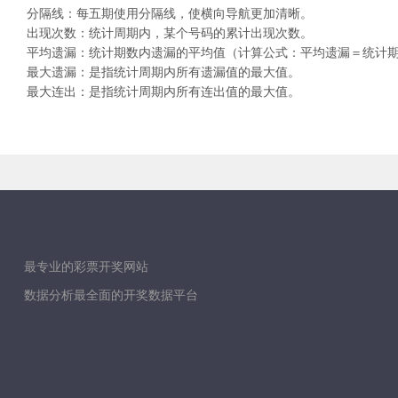
分隔线：每五期使用分隔线，使横向导航更加清晰。
出现次数：统计周期内，某个号码的累计出现次数。
平均遗漏：统计期数内遗漏的平均值（计算公式：平均遗漏＝统计期内
最大遗漏：是指统计周期内所有遗漏值的最大值。
最大连出：是指统计周期内所有连出值的最大值。
最专业的彩票开奖网站
数据分析最全面的开奖数据平台