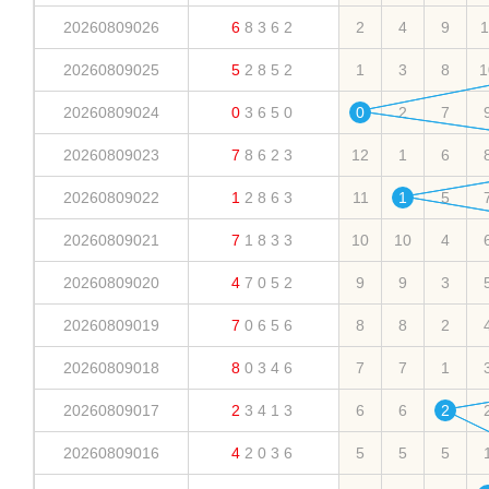
20260809026
6
8
3
6
2
2
4
9
1
20260809025
5
2
8
5
2
1
3
8
1
20260809024
0
3
6
5
0
0
2
7
20260809023
7
8
6
2
3
12
1
6
20260809022
1
2
8
6
3
11
1
5
20260809021
7
1
8
3
3
10
10
4
20260809020
4
7
0
5
2
9
9
3
20260809019
7
0
6
5
6
8
8
2
20260809018
8
0
3
4
6
7
7
1
20260809017
2
3
4
1
3
6
6
2
20260809016
4
2
0
3
6
5
5
5