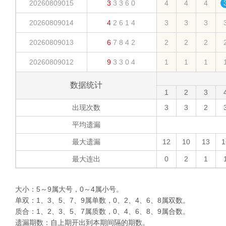
20260809015
3
3
3
6
0
4
4
4
20260809014
4
2
6
1
4
3
3
3
20260809013
6
7
8
4
2
2
2
2
20260809012
9
3
3
0
4
1
1
1
数据统计
1
2
3
出现次数
3
3
2
平均遗漏
最大遗漏
12
10
13
1
最大连出
0
2
1
大小：5～9属大号，0～4属小号。
单双：1、3、5、7、9属单数，0、2、4、6、8属双数。
质合：1、2、3、5、7属质数，0、4、6、8、9属合数。
遗漏期数：自上期开出到本期间隔的期数。